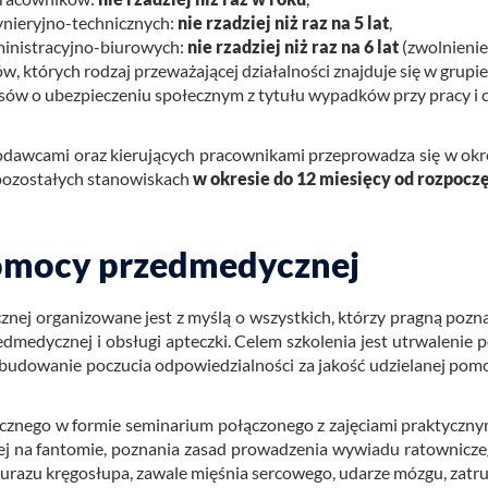
ynieryjno-technicznych:
nie rzadziej niż raz na 5 lat
,
ministracyjno-biurowych:
nie rzadziej niż raz na 6 lat
(zwolnieni
 których rodzaj przeważającej działalności znajduje się w grupie d
isów o ubezpieczeniu społecznym z tytułu wypadków przy pracy i
­daw­ca­mi oraz kie­ru­ją­cych pra­cow­ni­ka­mi prze­pro­wa­dza się w okr
o­zo­sta­łych sta­no­wi­skach
w okre­sie do 12 mie­się­cy od roz­po­cz
pomocy przedmedycznej
z­nej or­ga­ni­zo­wa­ne jest z myślą o wszyst­kich, któ­rzy pra­gną po­zn
d­me­dycz­nej i ob­słu­gi ap­tecz­ki. Celem szko­le­nia jest utrwa­le­nie 
bu­do­wa­nie po­czu­cia od­po­wie­dzial­no­ści za ja­kość udzie­la­nej po­m
­ne­go w for­mie se­mi­na­rium po­łą­czo­ne­go z za­ję­cia­mi prak­tycz­n
o­wej na fan­to­mie, po­zna­nia zasad pro­wa­dze­nia wy­wia­du ra­tow­ni­c
u urazu krę­go­słu­pa, za­wa­le mię­śnia ser­co­we­go, uda­rze mózgu, za­tr