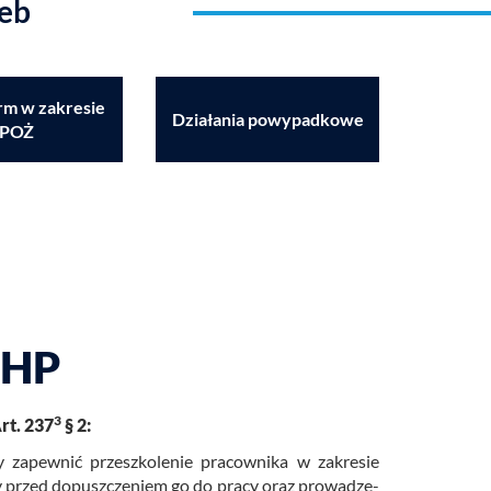
zeb
rm w zakresie
Działania powypadkowe
POŻ
BHP
3
rt. 237
§ 2:
 za­pew­nić prze­szko­le­nie pra­cow­ni­ka w za­kre­sie
acy przed do­pusz­cze­niem go do pracy oraz pro­wa­dze­