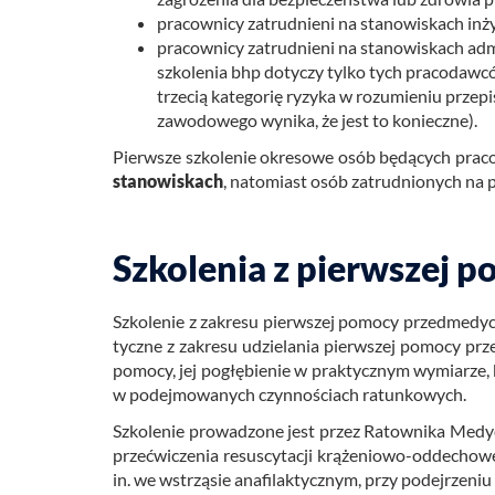
pracownicy zatrudnieni na stanowiskach inż
pracownicy zatrudnieni na stanowiskach ad
szkolenia bhp dotyczy tylko tych pracodawców,
trzecią kategorię ryzyka w rozumieniu przep
zawodowego wynika, że jest to konieczne).
Pierw­sze szko­le­nie okre­so­we osób bę­dą­cych pra­co
sta­no­wi­skach
, na­to­miast osób za­trud­nio­nych na p
Szkolenia z pierwszej 
Szko­le­nie z za­kre­su pierw­szej po­mo­cy przed­me­dyc
tycz­ne z za­kre­su udzie­la­nia pierw­szej po­mo­cy prze
po­mo­cy, jej po­głę­bie­nie w prak­tycz­nym wy­mia­rze, 
w po­dej­mo­wa­nych czyn­no­ściach ra­tun­ko­wych.
Szko­le­nie pro­wa­dzo­ne jest przez Ra­tow­ni­ka Me­dycz
prze­ćwi­cze­nia re­su­scy­ta­cji krą­że­nio­wo-od­de­ch
in. we wstrzą­sie ana­fi­lak­tycz­nym, przy po­dej­rze­ni