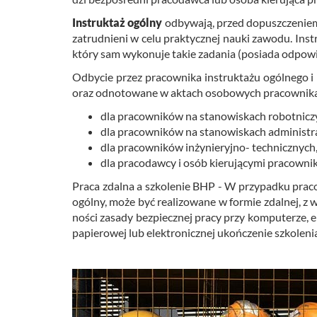
In­struk­taż ogól­ny
od­by­wa­ją, przed do­pusz­cze­niem
za­trud­nie­ni w celu prak­tycz­nej nauki za­wo­du. In­s
który sam wy­ko­nu­je takie za­da­nia (po­sia­da od­po­wied
Od­by­cie przez pra­cow­ni­ka in­struk­ta­żu ogól­ne­go 
oraz od­no­to­wa­ne w ak­tach oso­bo­wych pra­cow­ni­k
dla pracowników na stanowiskach robotnicz
dla pracowników na stanowiskach administr
dla pracowników inżynieryjno- technicznych
dla pracodawcy i osób kierującymi pracowni
Praca zdal­na a szko­le­nie BHP - W przy­pad­ku pra­cow
ogól­ny, może być re­ali­zo­wa­ne w for­mie zdal­nej, z w
no­ści za­sa­dy bez­piecz­nej pracy przy kom­pu­te­rze, 
pa­pie­ro­wej lub elek­tro­nicz­nej ukoń­cze­nie szko­le­ni