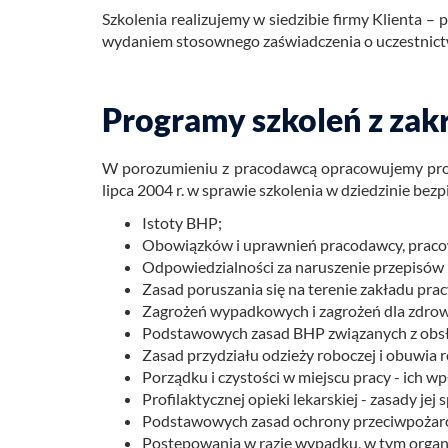
Szko­le­nia re­ali­zu­je­my w sie­dzi­bie firmy Klien­ta 
wy­da­niem sto­sow­ne­go za­świad­cze­nia o uczest­nic­
Programy szkoleń z zak
W po­ro­zu­mie­niu z pra­co­daw­cą opra­co­wu­je­my pr
lipca 2004 r. w spra­wie szko­le­nia w dzie­dzi­nie bez­pi
Istoty BHP;
Obowiązków i uprawnień pracodawcy, pracow
Odpowiedzialności za naruszenie przepisów 
Zasad poruszania się na terenie zakładu prac
Zagrożeń wypadkowych i zagrożeń dla zdrow
Podstawowych zasad BHP związanych z obsł
Zasad przydziału odzieży roboczej i obuwia
Porządku i czystości w miejscu pracy - ich 
Profilaktycznej opieki lekarskiej - zasady j
Podstawowych zasad ochrony przeciwpożaro
Postępowania w razie wypadku, w tym organiz