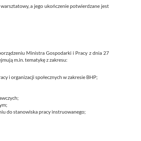
i warsz­ta­to­wy, a jego ukoń­cze­nie po­twier­dza­ne jest
­rzą­dze­niu Mi­ni­stra Go­spo­dar­ki i Pracy z dnia 27
u­ją m.​in. te­ma­ty­kę z za­kre­su:
y i organizacji społecznych w zakresie BHP;
awczych;
wym;
niu do stanowiska pracy instruowanego;