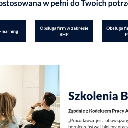
stosowana w pełni do Twoich potr
Obsluga firm w zakresie
Obsługa fi
-learning
BHP
P
Szkolenia 
Zgod­nie z Ko­dek­sem Pracy A
„Pra­co­daw­ca jest obo­wią­za­ny
bez­pie­czeń­stwa i hi­gie­ny pr