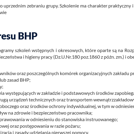
– po uprzed­nim ze­bra­niu grupy. Szko­le­nie ma cha­rak­ter prak­tycz­ny 
twie
resu BHP
o­gra­my szko­leń wstęp­nych i okre­so­wych, które opar­te są na Roz­po
e­czeń­stwa i hi­gie­ny pracy (Dz.​U.​Nr.180 poz.1860 z późn. zm.) i obej­m
ników oraz poszczególnych komórek organizacyjnych zakładu prac
lub zasad BHP;
y;
ia występujących w zakładzie i podstawowych środków zapobieg
ugą urządzeń technicznych oraz transportem wewnątrzzakłado
 roboczego oraz środków ochrony indywidualnej, w tym w odniesie
wpływ na zdrowie i bezpieczeństwo pracownika;
ej sprawowania w odniesieniu do stanowiska instruowanego;
wej oraz postępowania w razie pożaru;
acja i zasady udzielania pierwszej pomocy.