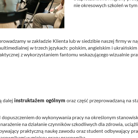
nie okre­so­wych szko­leń w tym z
ro­wa­dza­my w za­kła­dzie Klien­ta lub w sie­dzi­bie na­szej firmy w naj­
ul­ti­me­dial­nej w trzech ję­zy­kach: pol­skim, an­giel­skim i ukra­iń­skim
ycz­nej z wy­ko­rzy­sta­niem fan­to­mu wska­zu­ją­ce­go wi­zu­al­nie pra­w
ną dalej
in­struk­ta­żem ogól­nym
oraz część prze­pro­wa­dza­ną na st
do­pusz­cze­niem do wy­ko­ny­wa­nia pracy na okre­ślo­nym sta­no­wi­sku
a­ra­że­nie na dzia­ła­nie czyn­ni­ków szko­dli­wych dla zdro­wia, uciąż­l
­wa­ją­cy prak­tycz­ną naukę za­wo­du oraz stu­dent od­by­wa­ją­cy prak­
ra­cow­ni­ka­mi w miej­scu pracy pra­cow­ni­ka.