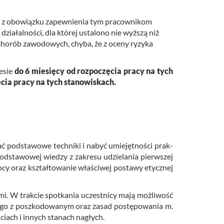
e z obowiązku zapewnienia tym pracownikom
ziałalności, dla której ustalono nie wyższą niż
 chorób zawodowych, chyba, że z oceny ryzyka
e­sie
do 6 mie­się­cy od roz­po­czę­cia pracy na tych
ę­cia pracy na tych sta­no­wi­skach.
ać pod­sta­wo­we tech­ni­ki i nabyć umie­jęt­no­ści prak­
pod­sta­wo­wej wie­dzy z za­kre­su udzie­la­nia pierw­szej
o­cy oraz kształ­to­wa­nie wła­ści­wej po­sta­wy etycz­nej
y­mi. W trak­cie spo­tka­nia uczest­ni­cy mają moż­li­wość
ze­go z po­szko­do­wa­nym oraz zasad po­stę­po­wa­nia m.​
u­ciach i in­nych sta­nach na­głych.