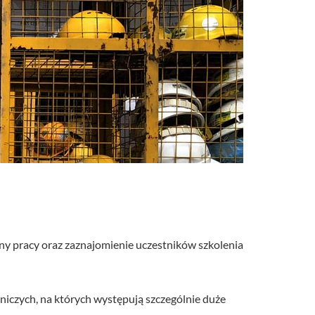
e­ny pracy oraz za­zna­jo­mie­nie uczest­ni­ków szko­le­nia
tniczych, na których występują szczególnie duże