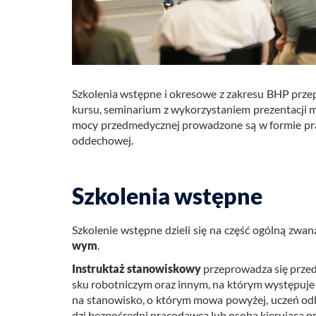
Szko­le­nia wstęp­ne i okre­so­we z za­kre­su BHP prze­p
kursu, se­mi­na­rium z wy­ko­rzy­sta­niem pre­zen­ta­cji m
mo­cy przed­me­dycz­nej pro­wa­dzo­ne są w for­mie prak­t
od­de­cho­wej.
Szkolenia wstępne
Szko­le­nie wstęp­ne dzie­li się na część ogól­ną zwa
wym
.
In­struk­taż sta­no­wi­sko­wy
prze­pro­wa­dza się przed 
sku ro­bot­ni­czym oraz innym, na któ­rym wy­stę­pu­je n
na sta­no­wi­sko, o któ­rym mowa po­wy­żej, uczeń od­by
dzi bez­po­śred­ni pra­co­daw­ca lub osoba kie­ru­ją­ca p