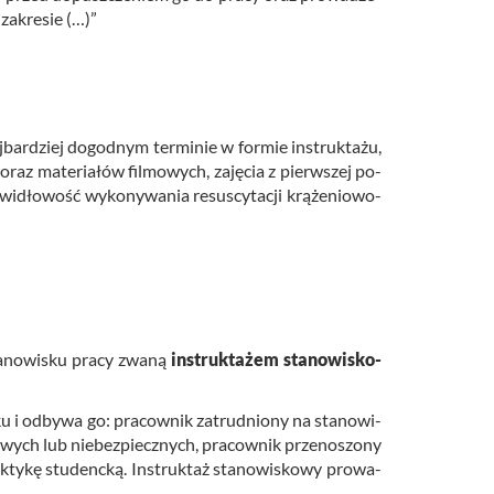
a­kre­sie (…)”
bar­dziej do­god­nym ter­mi­nie w for­mie in­struk­ta­żu,
 oraz ma­te­ria­łów fil­mo­wych, za­ję­cia z pierw­szej po­
i­dło­wość wy­ko­ny­wa­nia re­su­scy­ta­cji krą­że­nio­wo-
a­no­wi­sku pracy zwaną
in­struk­ta­żem sta­no­wi­sko­
 i od­by­wa go: pra­cow­nik za­trud­nio­ny na sta­no­wi­
i­wych lub nie­bez­piecz­nych, pra­cow­nik prze­no­szo­ny
ty­kę stu­denc­ką. In­struk­taż sta­no­wi­sko­wy pro­wa­