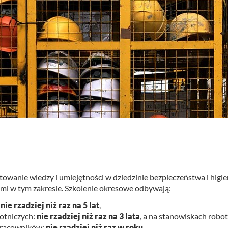
­to­wa­nie wie­dzy i umie­jęt­no­ści w dzie­dzi­nie bez­pie­czeń­stwa i hi­gi
y­mi w tym za­kre­sie. Szko­le­nie okre­so­we od­by­wa­ją:
:
nie rzadziej niż raz na 5 lat
,
otniczych:
nie rzadziej niż raz na 3 lata
, a na stanowiskach robo
 pracowników:
nie rzadziej niż raz w roku
,