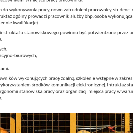
 do wy­ko­ny­wa­nia pracy, nowo za­trud­nie­ni pra­cow­ni­cy, stu­den­ci 
truk­taż ogól­ny pro­wa­dzi pra­cow­nik służ­by bhp, osoba wy­ko­nu­ją­ca 
­nie kwa­li­fi­ka­cje).
i in­struk­ta­żu sta­no­wi­sko­we­go po­win­no być po­twier­dzo­ne przez p
a.
ych,
acyjno-biurowych,
,
kami.
­ni­ków wy­ko­nu­ją­cych pracę zdal­ną, szko­le­nie wstęp­ne w za­kre­sie
y­ko­rzy­sta­niem środ­ków ko­mu­ni­ka­cji elek­tro­nicz­nej. In­truk­taż s
er­go­no­mii sta­no­wi­ska pracy oraz or­ga­ni­za­cji miej­sca pracy w wa­
a.