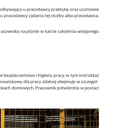
od­by­wa­ją­cy u pra­co­daw­cy prak­ty­kę oraz ucznio­wie
u pra­co­daw­cy za­da­nia tej służ­by albo pra­co­daw­ca,
ra­cow­ni­ka na pi­śmie w kar­cie szko­le­nia wstęp­ne­go
 bez­pie­czeń­stwa i hi­gie­ny pracy, w tym in­struk­taż
ta­no­wi­sko­wy dla pracy zdal­nej obej­mu­je w szcze­gól­
run­kach do­mo­wych. Pra­cow­nik po­twier­dza w po­sta­ci